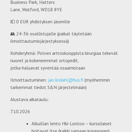
Business Park, Hatters
Lane, Watford, WD18 8YE
💶 0 EUR yhdistyksen jäsenille
👥 24-36 osallistujalle (paikat täytetään
ilmoittautumisjärjestyksessä)
Kohderyhmä: Polven artroskooppista kirurgiaa tekevät
nuoret ja kokeneemmat ortopedit,
jotka haluavat syventää osaamistaan
Ilmoittautuminen:
jan.lindahl@hus.fi
(myöhemmin
tarkemmat tiedot S&N järjestelmään)
Alustava aikataulu:
7.10.2026
Alkuillan lento Hki-Lontoo – kurssilaiset
hoitavat itse (kaikki samaan koneeseen)