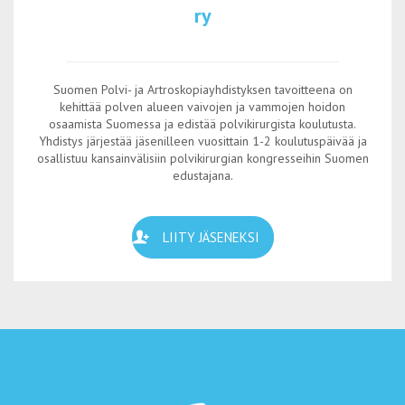
ry
Suomen Polvi- ja Artroskopiayhdistyksen tavoitteena on
kehittää polven alueen vaivojen ja vammojen hoidon
osaamista Suomessa ja edistää polvikirurgista koulutusta.
Yhdistys järjestää jäsenilleen vuosittain 1-2 koulutuspäivää ja
osallistuu kansainvälisiin polvikirurgian kongresseihin Suomen
edustajana.
LIITY JÄSENEKSI