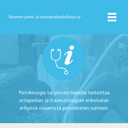
Skip
to
content
Polvikirurgia tai polviortopedia tarkoittaa
ortopedian ja traumatologian erikoisalan
erityistä osaamista polvinivelen suhteen.