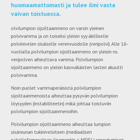
huomaamattomasti ja tulee ilmi vasta
vaivan toistuessa.
olvilumpion sijoiltaanmeno on varsin yleinen
polvivamma ja on toiseksi yleisin syy äkilliselle
polvinivelen sisäiselle verenvuodolle (veripolvi). Alle 16-
vuotialla polvilumpion sijoiltaanmeno on yleisin ns.
veripolven aiheuttava vamma. Polvilumpion
sijoiltaanmeno on yleisin kasvuikäisten lasten akuutti
polvivamma.
Noin puolet vammaperäisistä polvilumpion
sijoiltaanmenoista aiheuttaa pysyvän polvilumpion
löysyyden (instabiliteetin) mikä johtaa toistuviin
polvilumpion sijoiltaanmenoihin.
Polvilumpion sijoiltaanmeno aiheuttaa lumpion
sisäreunan tukinivelsiteen (mediaalisen
patellofemoralisen ligamentin = MPFL) repeytymisen.