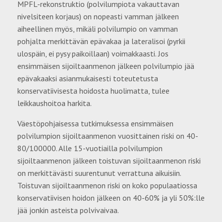
MPFL-rekonstruktio (polvilumpiota vakauttavan
nivelsiteen korjaus) on nopeasti vamman jälkeen
aiheellinen myös, mikäli polvilumpio on vamman
pohjalta merkittävän epävakaa ja lateralisoi (pyrkii
ulospäin, ei pysy paikoillaan) voimakkaasti. Jos
ensimmäisen sijoiltaanmenon jälkeen polvilumpio jää
epävakaaksi asianmukaisesti toteutetusta
konservatiivisesta hoidosta huolimatta, tulee
leikkaushoitoa harkita.
Väestöpohjaisessa tutkimuksessa ensimmäisen
polvilumpion sijoiltaanmenon vuosittainen riski on 40-
80/100000. Alle 15-vuotiailla polvilumpion
sijoiltaanmenon jälkeen toistuvan sijoiltaanmenon riski
on merkittävästi suurentunut verrattuna aikuisiin.
Toistuvan sijoiltaanmenon riski on koko populaatiossa
konservatiivisen hoidon jälkeen on 40-60% ja yli 50%:lle
jää jonkin asteista polvivaivaa.