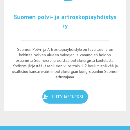
Suomen polvi- ja artroskopiayhdistys
ry
Suomen Polvi- ja Artroskopiayhdistyksen tavoitteena on
kehittää polven alueen vaivojen ja vammojen hoidon
osaamista Suomessa ja edistää polvikirurgista koulutusta.
Yhdistys järjestää jäsenilleen vuosittain 1-2 koulutuspäivää ja
osallistuu kansainvälisiin polvikirurgian kongresseihin Suomen
edustajana.
LIITY JÄSENEKSI