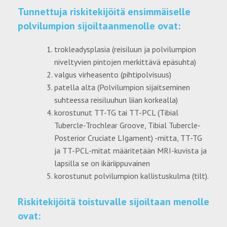
Tunnettuja riskitekijöitä ensimmäiselle
polvilumpion sijoiltaanmenolle ovat:
trokleadysplasia (reisiluun ja polvilumpion
niveltyvien pintojen merkittävä epäsuhta)
valgus virheasento (pihtipolvisuus)
patella alta (Polvilumpion sijaitseminen
suhteessa reisiluuhun liian korkealla)
korostunut TT-TG tai TT-PCL (Tibial
Tubercle-Trochlear Groove, Tibial Tubercle-
Posterior Cruciate LIgament) -mitta, TT-TG
ja TT-PCL-mitat määritetään MRI-kuvista ja
lapsilla se on ikäriippuvainen
korostunut polvilumpion kallistuskulma (tilt).
Riskitekijöitä toistuvalle sijoiltaan menolle
ovat: