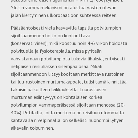
Yleisin vammamekanismi on alustaa vasten olevan
jalan kiertyminen ulkorotaatioon suhteessa reiteen.
Pääsääntöisesti vielä kasvavilla lapsilla polvilumpion
sijoiltaanmenon hoito on kuntouttava
(konservatiivinen), mikä koostuu noin 4-6 viikon hoidosta
polvituella ja fysioterapialla, missä pyritään
vahvistamaan polvilumpiota tukevia lihaksia, erityisesti
nelipäisen reisilihaksen sisempää osaa. Mikäli
sijoiltaanmenoon liittyy kooltaan merkittävä rustoinen
tai luu-rustoinen murtumakappale, tulisi tämä kiinnittää
takaisin paikoilleen leikkauksella. Luurustoisen
murtuman esiintyvyys on kohtalaisen korkea
polvilumpion vammaperäisessä sijoiltaan menossa (20-
40%). Potilailla, joilla murtuma on reisiluun ulommalla
kantavalla nivelpinnalla, on selkeästi huonompi lyhyen
aikavälin toipuminen.