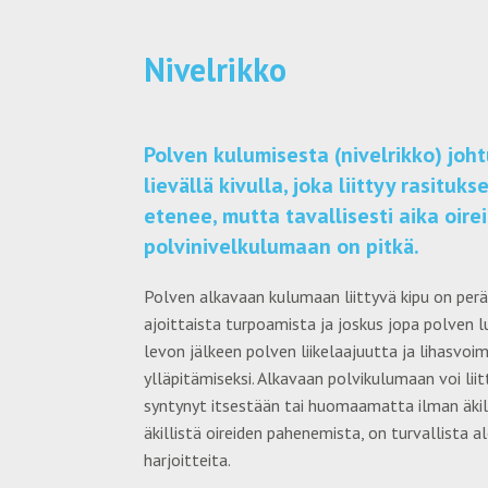
Nivelrikko
Polven kulumisesta (nivelrikko) joh
lievällä kivulla, joka liittyy rasitu
etenee, mutta tavallisesti aika oir
polvinivelkulumaan on pitkä.
Polven alkavaan kulumaan liittyvä kipu on peräi
ajoittaista turpoamista ja joskus jopa polven 
levon jälkeen polven liikelaajuutta ja lihasvoi
ylläpitämiseksi. Alkavaan polvikulumaan voi li
syntynyt itsestään tai huomaamatta ilman äkil
äkillistä oireiden pahenemista, on turvallista
harjoitteita.