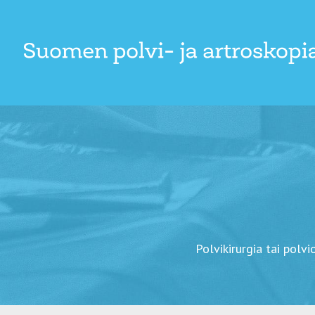
Skip
to
content
Polvikirurgia tai polv