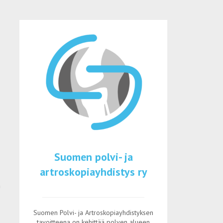
Suomen polvi- ja
artroskopiayhdistys ry
n
Suomen Polvi- ja Artroskopiayhdistyksen
tavoitteena on kehittää polven alueen