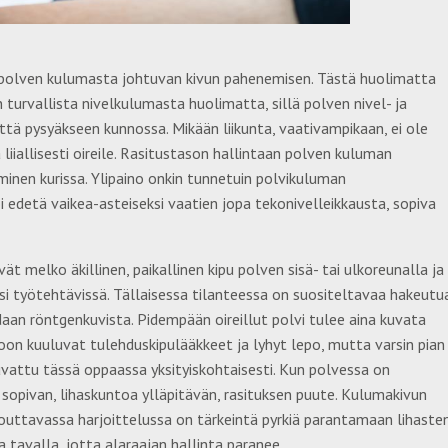
aa polven kulumasta johtuvan kivun pahenemisen. Tästä huolimatta
 turvallista nivelkulumasta huolimatta, sillä polven nivel- ja
ttä pysyäkseen kunnossa. Mikään liikunta, vaativampikaan, ei ole
ä liiallisesti oireile. Rasitustason hallintaan polven kuluman
minen kurissa. Ylipaino onkin tunnetuin polvikuluman
voi edetä vaikea-asteiseksi vaatien jopa tekonivelleikkausta, sopiva
ät melko äkillinen, paikallinen kipu polven sisä- tai ulkoreunalla ja
iksi työtehtävissä. Tällaisessa tilanteessa on suositeltavaa hakeutu
daan röntgenkuvista. Pidempään oireillut polvi tulee aina kuvata
toon kuuluvat tulehduskipulääkkeet ja lyhyt lepo, mutta varsin pian
kuvattu tässä oppaassa yksityiskohtaisesti. Kun polvessa on
sopivan, lihaskuntoa ylläpitävän, rasituksen puute. Kulumakivun
ntouttavassa harjoittelussa on tärkeintä pyrkiä parantamaan lihaste
 tavalla, jotta alaraajan hallinta paranee.