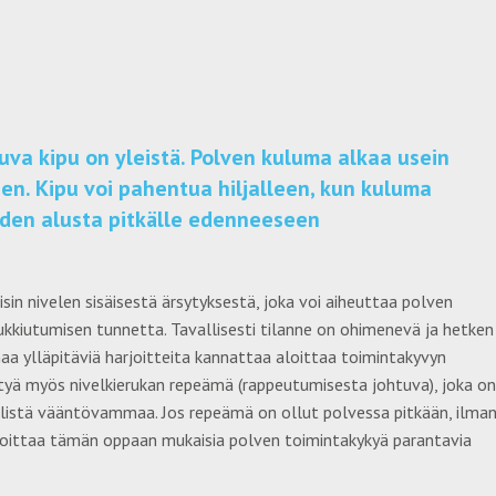
tuva kipu on yleistä. Polven kuluma alkaa usein
kseen. Kipu voi pahentua hiljalleen, kun kuluma
eiden alusta pitkälle edenneeseen
sin nivelen sisäisestä ärsytyksestä, joka voi aiheuttaa polven
lukkiutumisen tunnetta. Tavallisesti tilanne on ohimenevä ja hetken
maa ylläpitäviä harjoitteita kannattaa aloittaa toimintakyvyn
ittyä myös nivelkierukan repeämä (rappeutumisesta johtuva), joka on
listä vääntövammaa. Jos repeämä on ollut polvessa pitkään, ilma
 aloittaa tämän oppaan mukaisia polven toimintakykyä parantavia