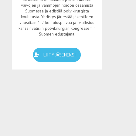
vaivojen ja vammojen hoidon osaamista
Suomessa ja edistää polvikirurgista
koulutusta. Yhdistys järjestää jäsenilleen
vuosittain 1-2 koulutuspäivää ja osallistuu
kansainvälisiin polvikirurgian kongresseihin
Suomen edustajana.
LIITY JÄSENEKSI