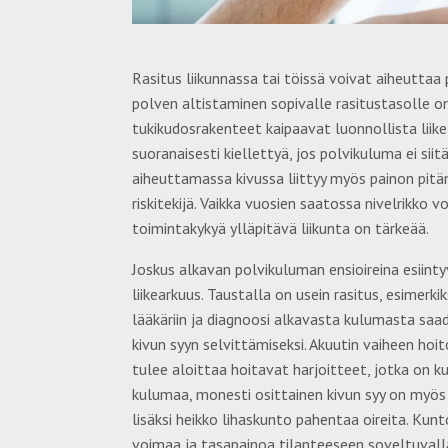
Rasitus liikunnassa tai töissä voivat aiheutt
polven altistaminen sopivalle rasitustasolle on
tukikudosrakenteet kaipaavat luonnollista liike
suoranaisesti kiellettyä, jos polvikuluma ei siit
aiheuttamassa kivussa liittyy myös painon pitä
riskitekijä. Vaikka vuosien saatossa nivelrikko 
toimintakykyä ylläpitävä liikunta on tärkeää.
Joskus alkavan polvikuluman ensioireina esiintyv
liikearkuus. Taustalla on usein rasitus, esimerk
lääkäriin ja diagnoosi alkavasta kulumasta saa
kivun syyn selvittämiseksi. Akuutin vaiheen hoi
tulee aloittaa hoitavat harjoitteet, jotka on 
kulumaa, monesti osittainen kivun syy on myös 
lisäksi heikko lihaskunto pahentaa oireita. Ku
voimaa ja tasapainoa tilanteeseen soveltuvalla