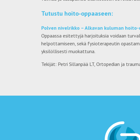
Tutustu hoito-oppaaseen:
Polven nivelrikko – Alkavan kuluman hoito
Oppaassa esitettyjä harjoituksia voidaan turva
helpottamiseen, sekä fysioterapeutin opastam
yksilöllisesti muokattuna.
Tekijät: Petri Sillanpää LT, Ortopedian ja traum